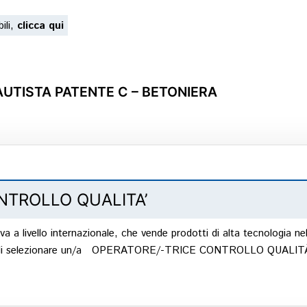
ili,
clicca qui
AUTISTA PATENTE C – BETONIERA
ESPERTI CARTONGESSISTI – PLAFONATORI – I
ESPERTO CARPENTIERE IN LEGNO
ESPERTI GIARDINIERI, AIUTO GIARDINIERI
NTROLLO QUALITA’
OPERATORE/TRICE CONTROLLO QUALITA’
tiva a livello internazionale, che vende prodotti di alta tecnologia 
cato di selezionare un/a OPERATORE/-TRICE CONTROLLO QUALITÀ
ELETTRICISTA INDUSTRIALE AFC CON ART.13
IMPIEGATO/A FATTURAZIONE ESPERTO/A IMPO