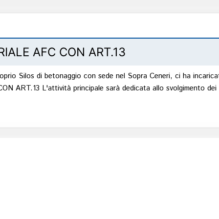
OPERAIA /O SU LINEE DI PRODUZIONE
OPERAIO SPECIALIZZATO MASSETTI /SOTTOFO
RIALE AFC CON ART.13
TRADIZIONALI
 proprio Silos di betonaggio con sede nel Sopra Ceneri, ci ha incari
MONTATORE DI PONTEGGI
.13 L'attività principale sarà dedicata allo svolgimento dei 
AZIONE ESPERTO/A IMPORT EXPORT
tiva a livello internazionale, che vende prodotti di alta tecnologia n
cato di selezionare UN/A IMPIEGATO/A FATTURAZIONE esperto/