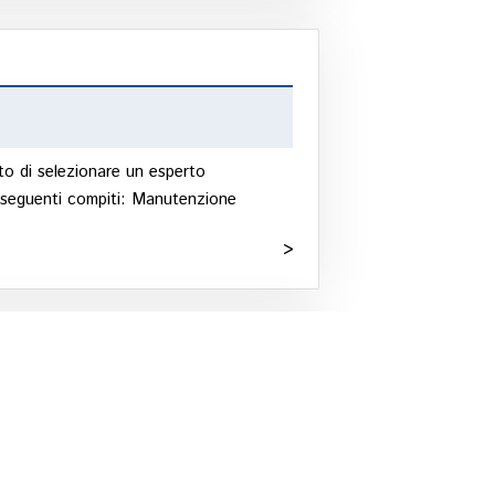
NDI/BETONCINI
cato di selezionare un esperto
seguenti compiti: Manutenzione
>
ell'ambito delle telecomunicazioni con
a IMPORT EXPORT Reparto