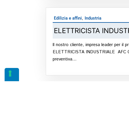
,
Edilizia e affini
Industria
ELETTRICISTA INDUST
ll nostro cliente, impresa leader per il
ELETTRICISTA INDUSTRIALE AFC CON ART
preventiva...
Industria
IMPIEGATO/A FATTUR
ll nostro cliente, azienda industriale at
sede nel Sopraceneri, ci ha incari