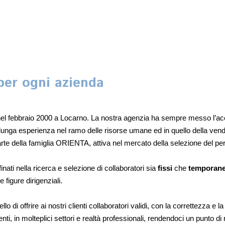
TEAM E CONTATTI
HOME
el febbraio 2000 a Locarno. La nostra agenzia ha sempre messo l’acce
lunga esperienza nel ramo delle risorse umane ed in quello della vend
e della famiglia ORIENTA, attiva nel mercato della selezione del per
finati nella ricerca e selezione di collaboratori sia
fissi
che
temporane
e figure dirigenziali.
lo di offrire ai nostri clienti collaboratori validi, con la correttezza e l
nti, in molteplici settori e realtà professionali, rendendoci un punto di