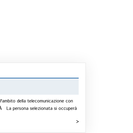
NTONACATORI
nell'ambito della telecomunicazione con
 La persona selezionata si occuperà
>
RT EXPORT