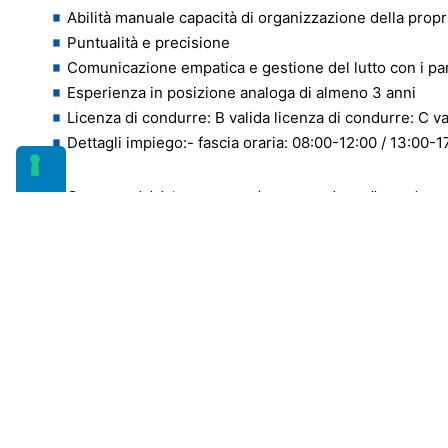
Abilità manuale capacità di organizzazione della propr
Puntualità e precisione
Comunicazione empatica e gestione del lutto con i par
Esperienza in posizione analoga di almeno 3 anni
Licenza di condurre: B valida licenza di condurre: C v
Dettagli impiego:- fascia oraria: 08:00-12:00 / 13:00-
Contratto iniziale con agenzia e assunzione diretta in se
Se possiede i requisiti richiesti ed è alla ricerca di un la
consulente del personale, signor Luca Langiu
l.langiu@o
Le candidature non in linea con i requisiti richiesti non 