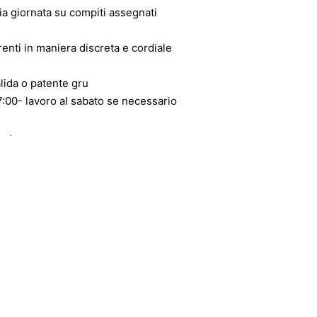
ia giornata su compiti assegnati
enti in maniera discreta e cordiale
alida o patente gru
17:00- lavoro al sabato se necessario
guito
voro interessante e indipendente, allora non esiti ad inoltrare la sua
rienta.ch
verranno prese in considerazione