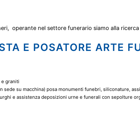
SERVIZI
ri, operante nel settore funerario siamo alla ricerca
OFFERTE
STA E POSATORE ARTE F
TEAM E CONTATTI
e graniti
HOME
in sede su macchina) posa monumenti funebri, siliconature, as
ghi e assistenza deposizioni urne e funerali con sepolture or